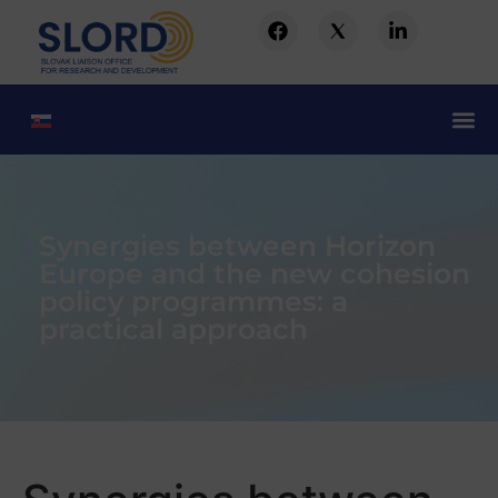
Synergies between Horizon
Europe and the new cohesion
policy programmes: a
practical approach