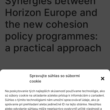
Synergies between
Horizon Europe and
the new cohesion
policy programmes:
a practical approach
Spravujte súhlas so súbormi
cookie
O nás
Na poskytovanie tých najlepších skúseností používame technológie, ako
sú súbory cookie na ukladanie a/alebo prístup k informáciám o zariadení.
Naše služby
Súhlas s týmito technológiami nám umožní spracovávať údaje, ako je
správanie pri prehliadaní alebo jedinečné ID na tejto stránke. Nesúhlas
Financovanie a podpora
alebo odvolanie súhlasu môže nepriaznivo ovplyvniť určité vlastnosti a