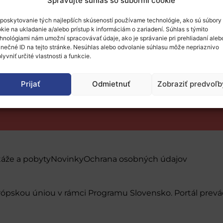
Spravujte súhlas so súbormi cookie
poskytovanie tých najlepších skúseností používame technológie, ako sú súbory
kie na ukladanie a/alebo prístup k informáciám o zariadení. Súhlas s týmito
hnológiami nám umožní spracovávať údaje, ako je správanie pri prehliadaní aleb
inečné ID na tejto stránke. Nesúhlas alebo odvolanie súhlasu môže nepriaznivo
lyvniť určité vlastnosti a funkcie.
Prijať
Odmietnuť
Zobraziť predvoľb
táže a pobyty
Novinky
Ochrana osobných údajov
urópskou úniou v rámci Programu Slovensko. Portál pr