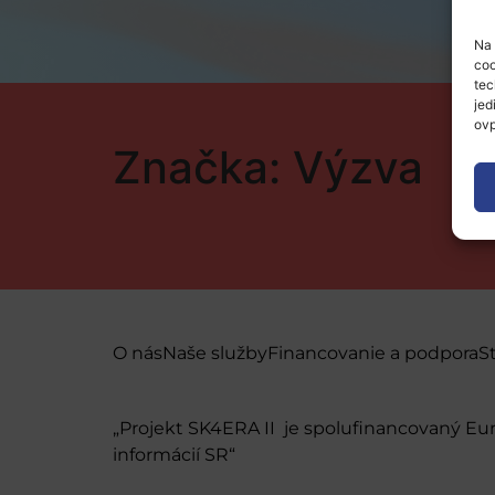
Na 
coo
tec
jed
ovp
Značka:
Výzva
O nás
Naše služby
Financovanie a podpora
S
„Projekt SK4ERA II je spolufinancovaný E
informácií SR“