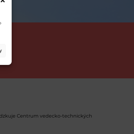
o
y
evádzkuje Centrum vedecko-technických