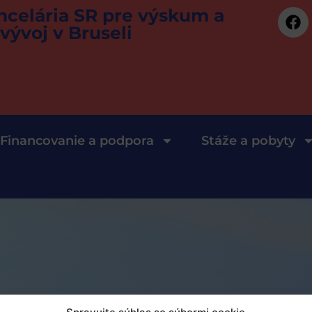
ncelária SR pre výskum a
vývoj v Bruseli
Financovanie a podpora
Stáže a pobyty