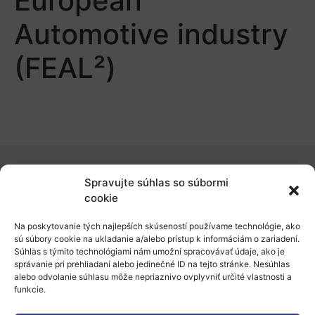
European
Automotive industry
(FEAL²)
Spravujte súhlas so súbormi
O nás
cookie
Naše služby
Na poskytovanie tých najlepších skúseností používame technológie, ako
sú súbory cookie na ukladanie a/alebo prístup k informáciám o zariadení.
Financovanie a podpora
Súhlas s týmito technológiami nám umožní spracovávať údaje, ako je
správanie pri prehliadaní alebo jedinečné ID na tejto stránke. Nesúhlas
Stáže a pobyty
alebo odvolanie súhlasu môže nepriaznivo ovplyvniť určité vlastnosti a
funkcie.
Novinky