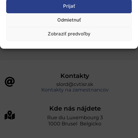
Ochrana osobných údajov
Prijať
Odmietnuť
„Projekt SK4ERA II je spolufinancovaný Európskou
úniou v rámci Programu Slovensko. Portál
Zobraziť predvoľby
prevádzkuje Centrum vedecko-technických
informácií SR“
Kontakty
slord@cvtisr.sk
Kontakty na zamestnancov
Kde nás nájdete
Rue du Luxembourg 3
1000 Brusel Belgicko