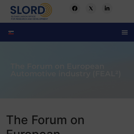
The Forum on European
Automotive industry (FEAL²)
The Forum on