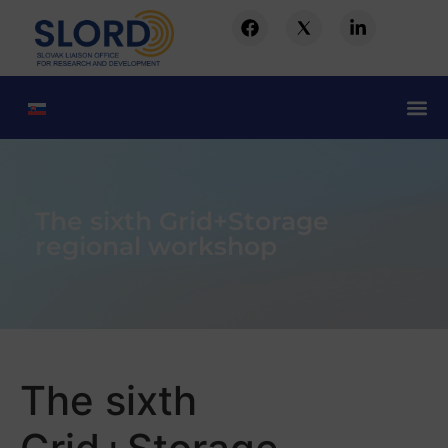
The sixth Grid+Storage
regional workshop
The sixth