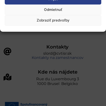
„Projekt SK4ERA II je spolufinancovaný Európskou
Odmietnuť
úniou v rámci Programu Slovensko. Portál
prevádzkuje Centrum vedecko-technických
Zobraziť predvoľby
informácií SR“
Kontakty
slord@cvtisr.sk
Kontakty na zamestnancov
Kde nás nájdete
Rue du Luxembourg 3
1000 Brusel Belgicko