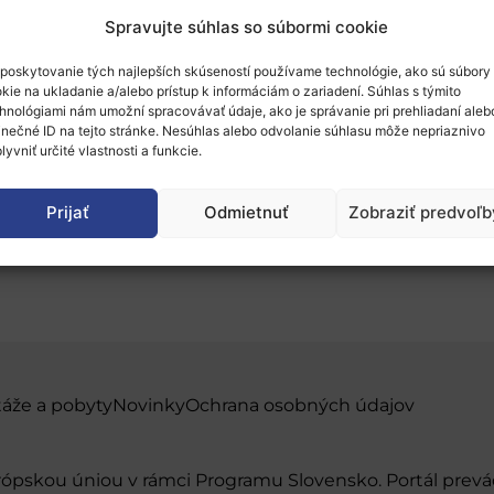
Spravujte súhlas so súbormi cookie
poskytovanie tých najlepších skúseností používame technológie, ako sú súbory
kie na ukladanie a/alebo prístup k informáciám o zariadení. Súhlas s týmito
hnológiami nám umožní spracovávať údaje, ako je správanie pri prehliadaní aleb
inečné ID na tejto stránke. Nesúhlas alebo odvolanie súhlasu môže nepriaznivo
ika v turbulentných ča
lyvniť určité vlastnosti a funkcie.
Prijať
Odmietnuť
Zobraziť predvoľb
táže a pobyty
Novinky
Ochrana osobných údajov
urópskou úniou v rámci Programu Slovensko. Portál pr