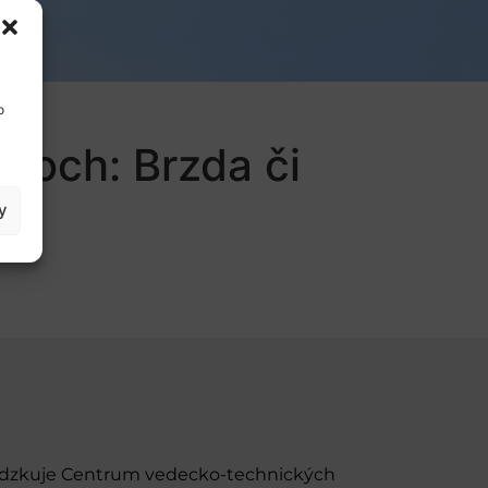
o
soch: Brzda či
y
evádzkuje Centrum vedecko-technických