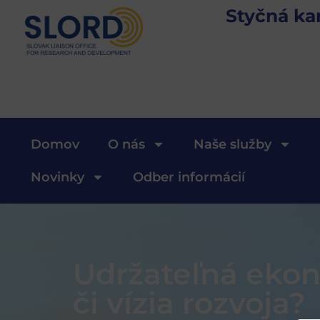
Styčná ka
Domov
O nás
Naše služby
Novinky
Odber informácií
Udržateľná ekon
či vízia rozvoja?