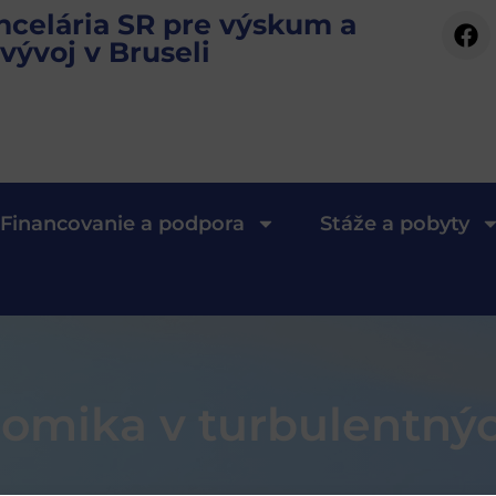
ncelária SR pre výskum a
vývoj v Bruseli
Financovanie a podpora
Stáže a pobyty
omika v turbulentnýc