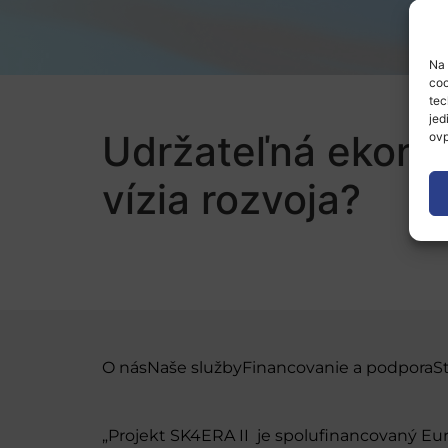
Na 
coo
tec
jed
Udržateľná ekonom
ovp
vízia rozvoja?
O nás
Naše služby
Financovanie a podpora
S
„Projekt SK4ERA II je spolufinancovaný E