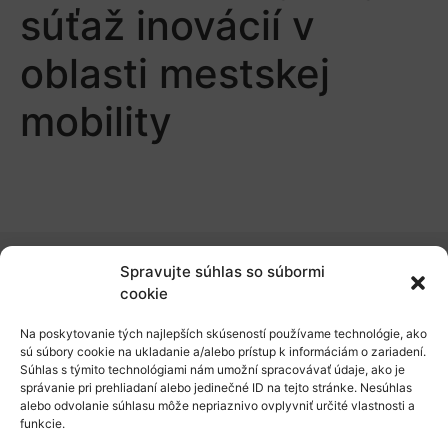
súťaž inovácií v
oblasti mestskej
mobility
Spravujte súhlas so súbormi
O nás
cookie
Naše služby
Na poskytovanie tých najlepších skúseností používame technológie, ako
sú súbory cookie na ukladanie a/alebo prístup k informáciám o zariadení.
Financovanie a podpora
Súhlas s týmito technológiami nám umožní spracovávať údaje, ako je
správanie pri prehliadaní alebo jedinečné ID na tejto stránke. Nesúhlas
Stáže a pobyty
alebo odvolanie súhlasu môže nepriaznivo ovplyvniť určité vlastnosti a
funkcie.
Novinky