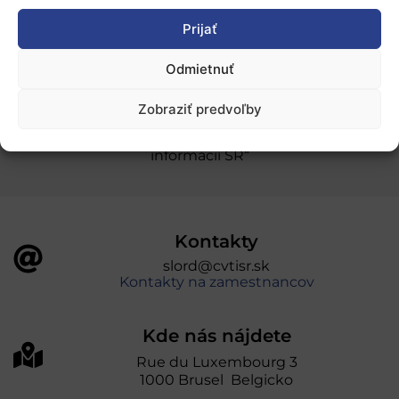
Prijať
Ochrana osobných údajov
Odmietnuť
„Projekt SK4ERA II je spolufinancovaný Európskou
Zobraziť predvoľby
úniou v rámci Programu Slovensko. Portál
prevádzkuje Centrum vedecko-technických
informácií SR“
Kontakty
slord@cvtisr.sk
Kontakty na zamestnancov
Kde nás nájdete
Rue du Luxembourg 3
1000 Brusel Belgicko