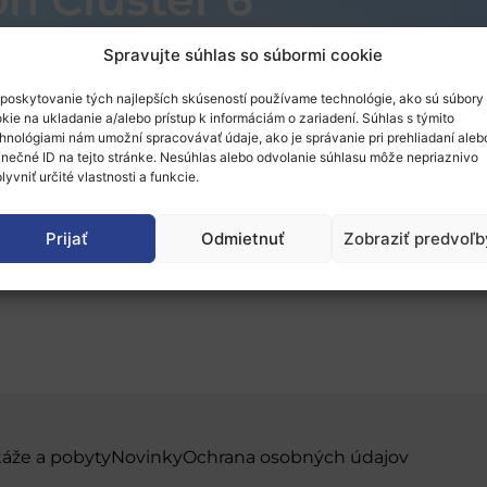
Spravujte súhlas so súbormi cookie
poskytovanie tých najlepších skúseností používame technológie, ako sú súbory
kie na ukladanie a/alebo prístup k informáciám o zariadení. Súhlas s týmito
hnológiami nám umožní spracovávať údaje, ako je správanie pri prehliadaní aleb
2: Benefits and challe
inečné ID na tejto stránke. Nesúhlas alebo odvolanie súhlasu môže nepriaznivo
lyvniť určité vlastnosti a funkcie.
co-funded partnerships w
Prijať
Odmietnuť
Zobraziť predvoľb
6
táže a pobyty
Novinky
Ochrana osobných údajov