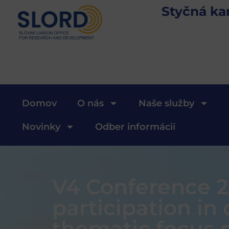
Styčná ka
Domov
O nás
Naše služby
Novinky
Odber informácií
V4 Conference 2
participation in
thematic focus o