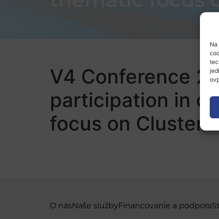
Na 
coo
tec
V4 Conference 202
jed
ovp
participation in 
focus on Cluster 
O nás
Naše služby
Financovanie a podpora
S