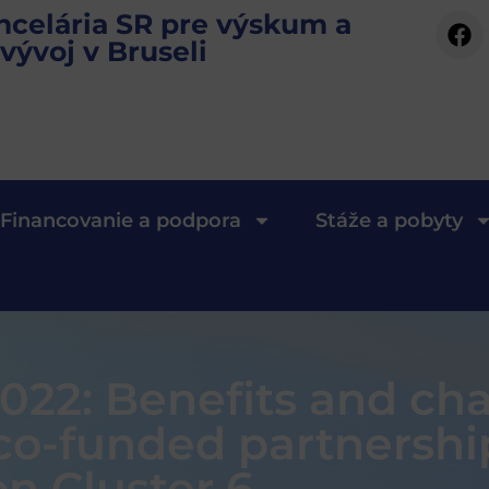
ncelária SR pre výskum a
vývoj v Bruseli
Financovanie a podpora
Stáže a pobyty
022: Benefits and cha
 co-funded partnershi
n Cluster 6