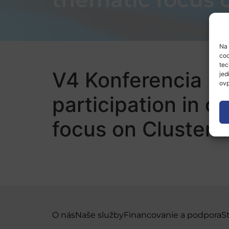
Na 
coo
tec
V4 Konferencia 20
jed
ovp
participation in 
focus on Cluster 
O nás
Naše služby
Financovanie a podpora
S