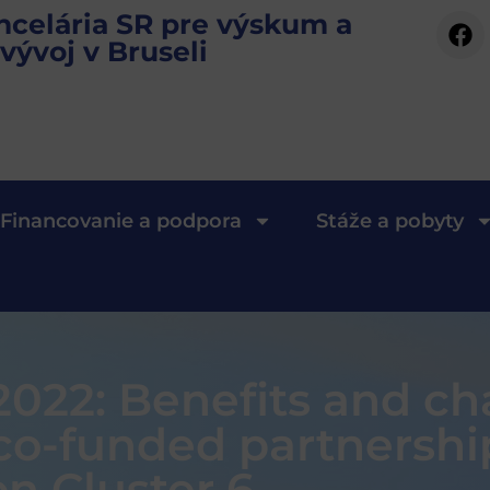
ncelária SR pre výskum a
vývoj v Bruseli
Financovanie a podpora
Stáže a pobyty
022: Benefits and ch
 co-funded partnershi
n Cluster 6