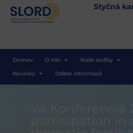
Styčná ka
Domov
O nás
Naše služby
Novinky
Odber informácií
V4 Konferencia 2
participation in
thematic focus o