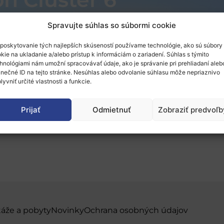
Spravujte súhlas so súbormi cookie
poskytovanie tých najlepších skúseností používame technológie, ako sú súbory
kie na ukladanie a/alebo prístup k informáciám o zariadení. Súhlas s týmito
hnológiami nám umožní spracovávať údaje, ako je správanie pri prehliadaní aleb
22: Benefits and chall
inečné ID na tejto stránke. Nesúhlas alebo odvolanie súhlasu môže nepriaznivo
lyvniť určité vlastnosti a funkcie.
co-funded partnerships w
Prijať
Odmietnuť
Zobraziť predvoľb
6
táže a pobyty
Novinky
Ochrana osobných údajov