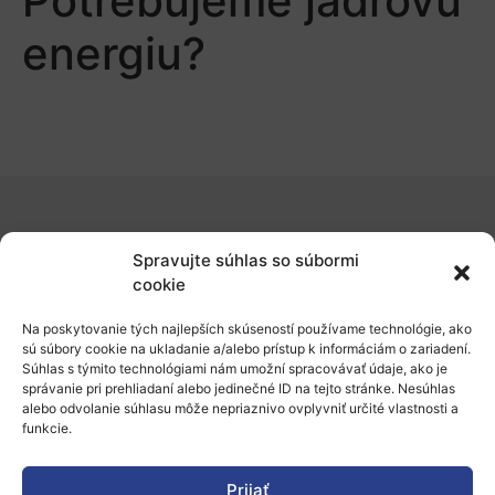
Potrebujeme jadrovú
energiu?
O nás
Spravujte súhlas so súbormi
Naše služby
cookie
Financovanie a podpora
Na poskytovanie tých najlepších skúseností používame technológie, ako
sú súbory cookie na ukladanie a/alebo prístup k informáciám o zariadení.
Stáže a pobyty
Súhlas s týmito technológiami nám umožní spracovávať údaje, ako je
správanie pri prehliadaní alebo jedinečné ID na tejto stránke. Nesúhlas
Novinky
alebo odvolanie súhlasu môže nepriaznivo ovplyvniť určité vlastnosti a
funkcie.
Ochrana osobných údajov
Prijať