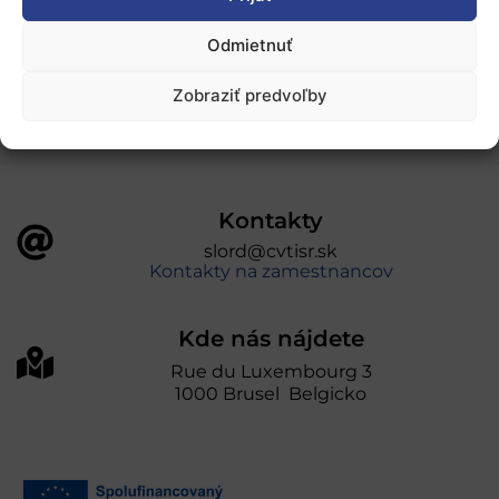
„Projekt SK4ERA II je spolufinancovaný Európskou
Odmietnuť
úniou v rámci Programu Slovensko. Portál
prevádzkuje Centrum vedecko-technických
Zobraziť predvoľby
informácií SR“
Kontakty
slord@cvtisr.sk
Kontakty na zamestnancov
Kde nás nájdete
Rue du Luxembourg 3
1000 Brusel Belgicko