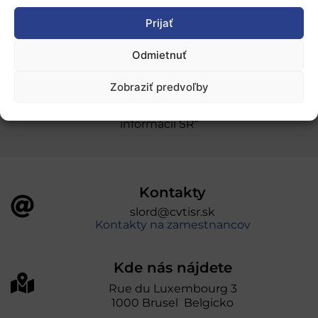
Prijať
Ochrana osobných údajov
Odmietnuť
„Projekt SK4ERA II je spolufinancovaný Európskou
Zobraziť predvoľby
úniou v rámci Programu Slovensko. Portál
prevádzkuje Centrum vedecko-technických
informácií SR“
Kontakty
slord@cvtisr.sk
Kontakty na zamestnancov
Kde nás nájdete
Rue du Luxembourg 3
1000 Brusel Belgicko