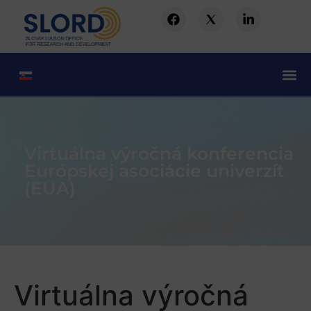
Virtuálna výročná konferencia
Európskej asociácie univerzít
(EUA)
Virtuálna výročná