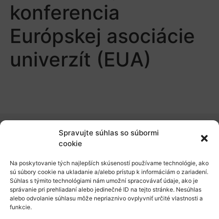
konferencia
Európskej asociácie
univerzít (EUA)
Spravujte súhlas so súbormi
O nás
cookie
Naše služby
Na poskytovanie tých najlepších skúseností používame technológie, ako
sú súbory cookie na ukladanie a/alebo prístup k informáciám o zariadení.
Financovanie a podpora
Súhlas s týmito technológiami nám umožní spracovávať údaje, ako je
správanie pri prehliadaní alebo jedinečné ID na tejto stránke. Nesúhlas
Stáže a pobyty
alebo odvolanie súhlasu môže nepriaznivo ovplyvniť určité vlastnosti a
funkcie.
Novinky