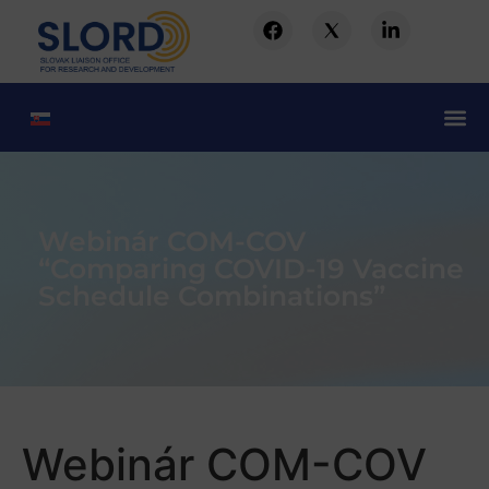
Webinár COM-COV
“Comparing COVID-19 Vaccine
Schedule Combinations”
Webinár COM-COV