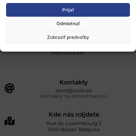
Prijať
Ochrana osobných údajov
Odmietnuť
„Projekt SK4ERA II je spolufinancovaný Európskou
Zobraziť predvoľby
úniou v rámci Programu Slovensko. Portál
prevádzkuje Centrum vedecko-technických
informácií SR“
Kontakty
slord@cvtisr.sk
Kontakty na zamestnancov
Kde nás nájdete
Rue du Luxembourg 3
1000 Brusel Belgicko