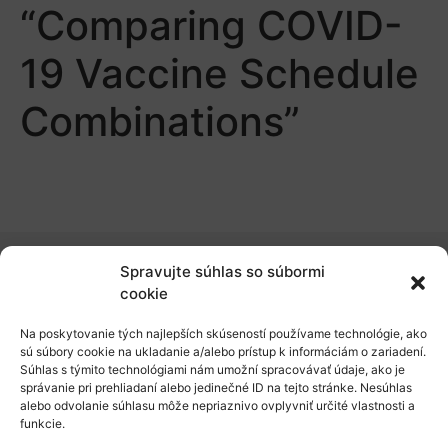
“Comparing COVID-
19 Vaccine Schedule
Combinations”
Spravujte súhlas so súbormi
O nás
cookie
Naše služby
Na poskytovanie tých najlepších skúseností používame technológie, ako
sú súbory cookie na ukladanie a/alebo prístup k informáciám o zariadení.
Financovanie a podpora
Súhlas s týmito technológiami nám umožní spracovávať údaje, ako je
správanie pri prehliadaní alebo jedinečné ID na tejto stránke. Nesúhlas
Stáže a pobyty
alebo odvolanie súhlasu môže nepriaznivo ovplyvniť určité vlastnosti a
funkcie.
Novinky