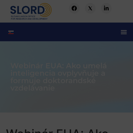
Webinár EUA: Ako umelá
inteligencia ovplyvňuje a
formuje doktorandské
vzdelávanie