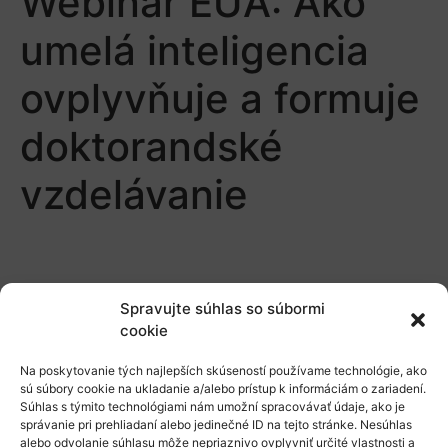
Webinár EUA: Ako
umelá inteligencia
ovplyvňuje a formuje
doktorandské
vzdelávanie
Spravujte súhlas so súbormi
cookie
O nás
Na poskytovanie tých najlepších skúseností používame technológie, ako
sú súbory cookie na ukladanie a/alebo prístup k informáciám o zariadení.
Naše služby
Súhlas s týmito technológiami nám umožní spracovávať údaje, ako je
správanie pri prehliadaní alebo jedinečné ID na tejto stránke. Nesúhlas
Financovanie a podpora
alebo odvolanie súhlasu môže nepriaznivo ovplyvniť určité vlastnosti a