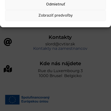
úniou v rámci Programu Slovensko. Portál
Odmietnuť
prevádzkuje Centrum vedecko-technických
informácií SR“
Zobraziť predvoľby
Kontakty
slord@cvtisr.sk
Kontakty na zamestnancov
Kde nás nájdete
Rue du Luxembourg 3
1000 Brusel Belgicko