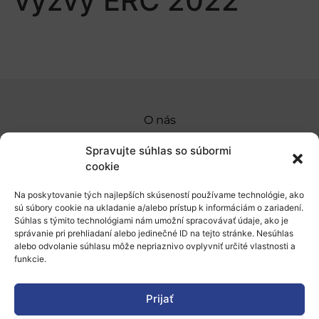
výzvy ERC 2022
O nás
Naše služby
Spravujte súhlas so súbormi
cookie
Financovanie a podpora
Na poskytovanie tých najlepších skúseností používame technológie, ako
Stáže a pobyty
sú súbory cookie na ukladanie a/alebo prístup k informáciám o zariadení.
Súhlas s týmito technológiami nám umožní spracovávať údaje, ako je
Novinky
správanie pri prehliadaní alebo jedinečné ID na tejto stránke. Nesúhlas
alebo odvolanie súhlasu môže nepriaznivo ovplyvniť určité vlastnosti a
Ochrana osobných údajov
funkcie.
Prijať
„Projekt SK4ERA II je spolufinancovaný Európskou