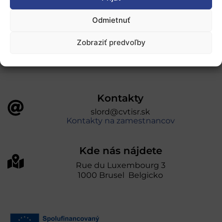
„Projekt SK4ERA II je spolufinancovaný Európskou
Odmietnuť
úniou v rámci Programu Slovensko. Portál
prevádzkuje Centrum vedecko-technických
Zobraziť predvoľby
informácií SR“
Kontakty
slord@cvtisr.sk
Kontakty na zamestnancov
Kde nás nájdete
Rue du Luxembourg 3
1000 Brusel Belgicko