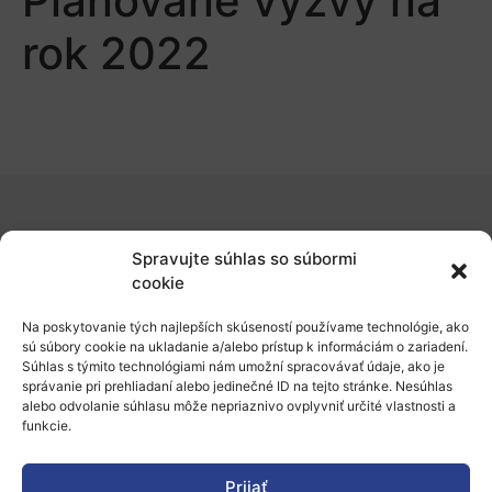
Plánované výzvy na
rok 2022
O nás
Spravujte súhlas so súbormi
Naše služby
cookie
Financovanie a podpora
Na poskytovanie tých najlepších skúseností používame technológie, ako
sú súbory cookie na ukladanie a/alebo prístup k informáciám o zariadení.
Stáže a pobyty
Súhlas s týmito technológiami nám umožní spracovávať údaje, ako je
správanie pri prehliadaní alebo jedinečné ID na tejto stránke. Nesúhlas
Novinky
alebo odvolanie súhlasu môže nepriaznivo ovplyvniť určité vlastnosti a
funkcie.
Ochrana osobných údajov
Prijať