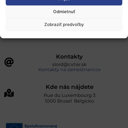
„Projekt SK4ERA II je spolufinancovaný Európskou
Odmietnuť
úniou v rámci Programu Slovensko. Portál
prevádzkuje Centrum vedecko-technických
Zobraziť predvoľby
informácií SR“
Kontakty
slord@cvtisr.sk
Kontakty na zamestnancov
Kde nás nájdete
Rue du Luxembourg 3
1000 Brusel Belgicko