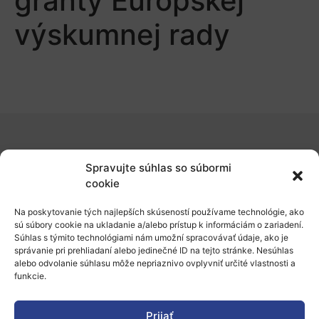
granty Európskej
výskumnej rady
O nás
Spravujte súhlas so súbormi
Naše služby
cookie
Financovanie a podpora
Na poskytovanie tých najlepších skúseností používame technológie, ako
sú súbory cookie na ukladanie a/alebo prístup k informáciám o zariadení.
Stáže a pobyty
Súhlas s týmito technológiami nám umožní spracovávať údaje, ako je
správanie pri prehliadaní alebo jedinečné ID na tejto stránke. Nesúhlas
Novinky
alebo odvolanie súhlasu môže nepriaznivo ovplyvniť určité vlastnosti a
funkcie.
Ochrana osobných údajov
Prijať