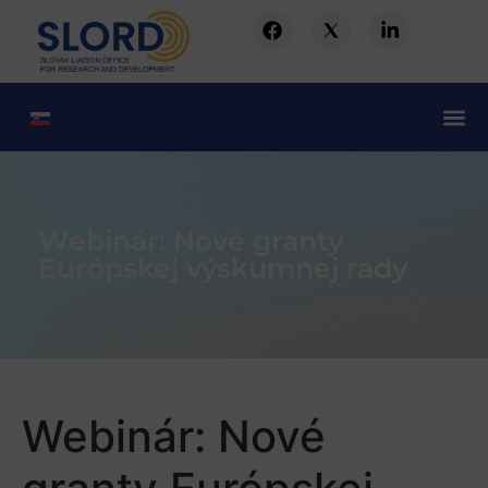
Webinár: Nové granty
Európskej výskumnej rady
Webinár: Nové