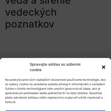
veda a šírenie
vedeckých
poznatkov
Spravujte súhlas so súbormi
O nás
cookie
Naše služby
Na poskytovanie tých najlepších skúseností používame technológie, ako
sú súbory cookie na ukladanie a/alebo prístup k informáciám o zariadení.
Financovanie a podpora
Súhlas s týmito technológiami nám umožní spracovávať údaje, ako je
správanie pri prehliadaní alebo jedinečné ID na tejto stránke. Nesúhlas
Stáže a pobyty
alebo odvolanie súhlasu môže nepriaznivo ovplyvniť určité vlastnosti a
funkcie.
Novinky