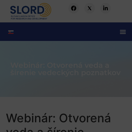
Webinár: Otvorená veda a
šírenie vedeckých poznatkov
Webinár: Otvorená