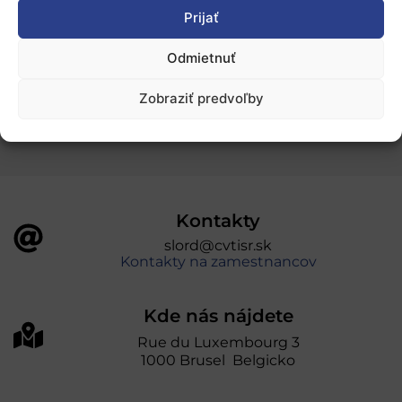
Ochrana osobných údajov
Prijať
Odmietnuť
„Projekt SK4ERA II je spolufinancovaný Európskou
úniou v rámci Programu Slovensko. Portál
Zobraziť predvoľby
prevádzkuje Centrum vedecko-technických
informácií SR“
Kontakty
slord@cvtisr.sk
Kontakty na zamestnancov
Kde nás nájdete
Rue du Luxembourg 3
1000 Brusel Belgicko