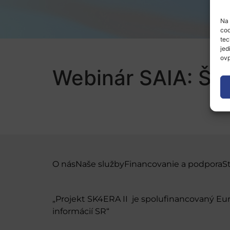
Na 
coo
tec
jed
ovp
Webinár SAIA: Šti
O nás
Naše služby
Financovanie a podpora
S
„Projekt SK4ERA II je spolufinancovaný E
informácií SR“