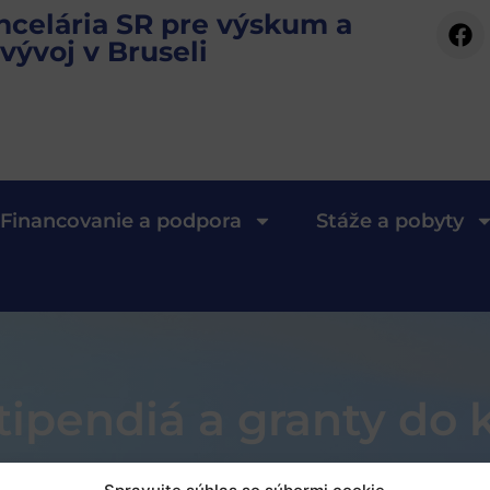
ncelária SR pre výskum a
vývoj v Bruseli
Financovanie a podpora
Stáže a pobyty
tipendiá a granty do 