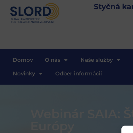
Styčná ka
Domov
O nás
Naše služby
Novinky
Odber informácií
Webinár SAIA: Š
Európy