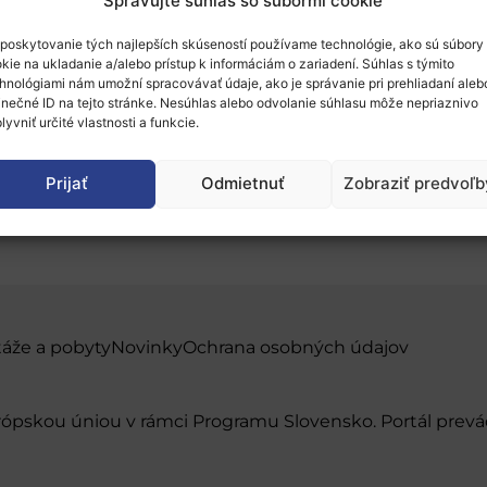
Spravujte súhlas so súbormi cookie
poskytovanie tých najlepších skúseností používame technológie, ako sú súbory
kie na ukladanie a/alebo prístup k informáciám o zariadení. Súhlas s týmito
hnológiami nám umožní spracovávať údaje, ako je správanie pri prehliadaní aleb
inečné ID na tejto stránke. Nesúhlas alebo odvolanie súhlasu môže nepriaznivo
lyvniť určité vlastnosti a funkcie.
pendiá a granty do kraj
Prijať
Odmietnuť
Zobraziť predvoľb
táže a pobyty
Novinky
Ochrana osobných údajov
urópskou úniou v rámci Programu Slovensko. Portál pr