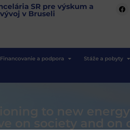
ncelária SR pre výskum a
vývoj v Bruseli
Financovanie a podpora
Stáže a pobyty
tioning to new energ
ave on society and on 