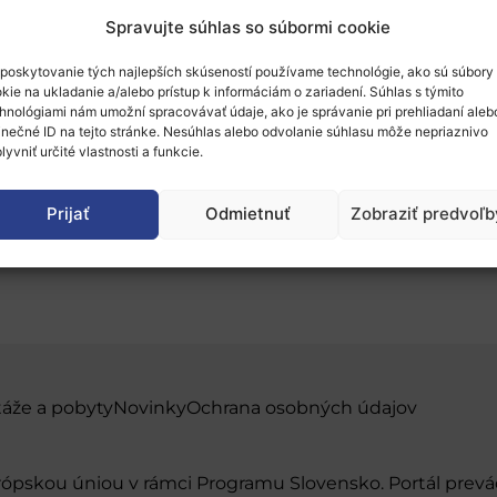
Spravujte súhlas so súbormi cookie
poskytovanie tých najlepších skúseností používame technológie, ako sú súbory
kie na ukladanie a/alebo prístup k informáciám o zariadení. Súhlas s týmito
hnológiami nám umožní spracovávať údaje, ako je správanie pri prehliadaní aleb
inečné ID na tejto stránke. Nesúhlas alebo odvolanie súhlasu môže nepriaznivo
oning to new energy sy
lyvniť určité vlastnosti a funkcie.
e on society and on our 
Prijať
Odmietnuť
Zobraziť predvoľb
táže a pobyty
Novinky
Ochrana osobných údajov
urópskou úniou v rámci Programu Slovensko. Portál pr