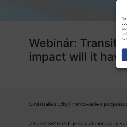
Na 
coo
tec
jed
Webinár: Transiti
ovp
impact will it hav
O nás
Naše služby
Financovanie a podpora
S
„Projekt SK4ERA II je spolufinancovaný E