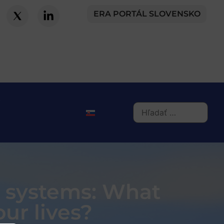
ERA PORTÁL SLOVENSKO
y systems: What
our lives?