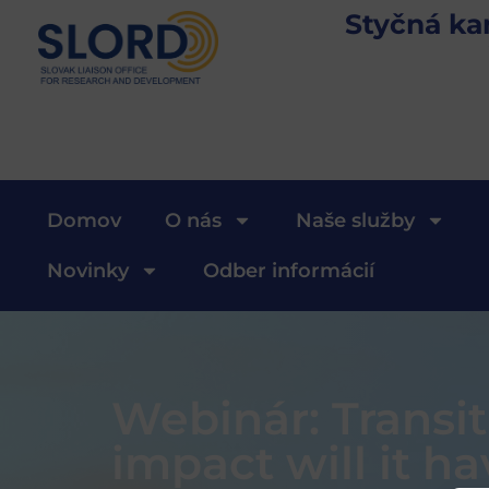
Styčná ka
Domov
O nás
Naše služby
Novinky
Odber informácií
Webinár: Transi
impact will it h