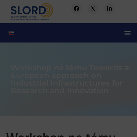
Workshop na tému Towards a
European approach on
Industrial Infrastructures for
Research and Innovation