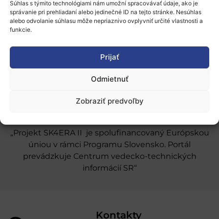
Súhlas s týmito technológiami nám umožní spracovávať údaje, ako je
O nás
správanie pri prehliadaní alebo jedinečné ID na tejto stránke. Nesúhlas
alebo odvolanie súhlasu môže nepriaznivo ovplyvniť určité vlastnosti a
Naše služby
funkcie.
Financovanie a podpora
Prijať
Stáže a pobyty
Odmietnuť
Novinky
Ochrana osobných údajov
Zobraziť predvoľby
„Projekt SK4ERA II je spolufinancovaný Európskou
úniou v rámci Programu Slovensko. Portál
prevádzkuje Centrum vedecko-technických
informácií SR“
Kontakty