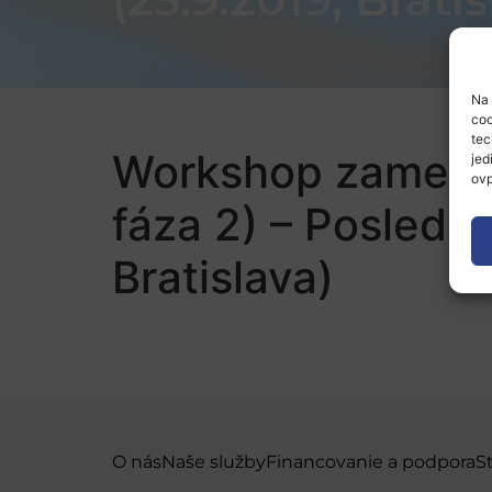
Na 
coo
tec
Workshop zameran
jed
ovp
fáza 2) – Posledná
Bratislava)
O nás
Naše služby
Financovanie a podpora
S