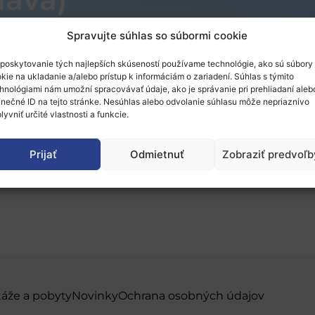
Spravujte súhlas so súbormi cookie
poskytovanie tých najlepších skúseností používame technológie, ako sú súbory
kie na ukladanie a/alebo prístup k informáciám o zariadení. Súhlas s týmito
hnológiami nám umožní spracovávať údaje, ako je správanie pri prehliadaní aleb
ý na EIC Accelerator 
inečné ID na tejto stránke. Nesúhlas alebo odvolanie súhlasu môže nepriaznivo
lyvniť určité vlastnosti a funkcie.
 možnosť prihlásiť sa (
Prijať
Odmietnuť
Zobraziť predvoľb
táže a pobyty
Novinky
Ochrana osobných údajov