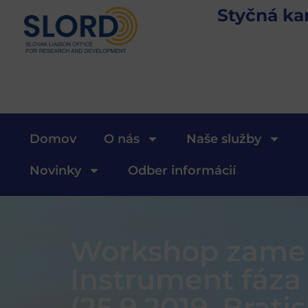
Styčná ka
Domov
O nás
Naše služby
Novinky
Odber informácií
Workshop zamer
Instrument fáza 
(25.9.2019, Bratis