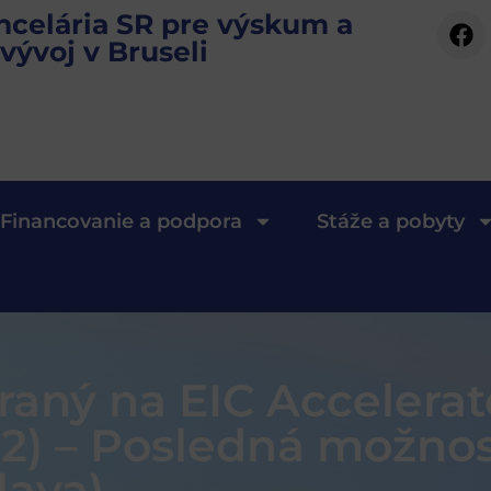
ncelária SR pre výskum a
vývoj v Bruseli
Financovanie a podpora
Stáže a pobyty
aný na EIC Accelerat
2) – Posledná možnosť
lava)