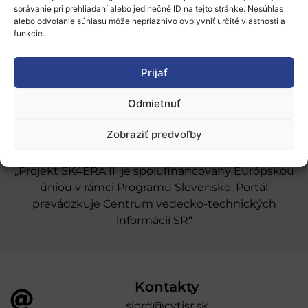
správanie pri prehliadaní alebo jedinečné ID na tejto stránke. Nesúhlas
Naše služby
alebo odvolanie súhlasu môže nepriaznivo ovplyvniť určité vlastnosti a
funkcie.
Financovanie a podpora
Stáže a pobyty
Prijať
Novinky
Odmietnuť
Ochrana osobných údajov
Zobraziť predvoľby
„Projekt SK4ERA II je spolufinancovaný Európskou
úniou v rámci Programu Slovensko. Portál
prevádzkuje Centrum vedecko-technických
informácií SR“
Kontakty
slord@cvtisr.sk