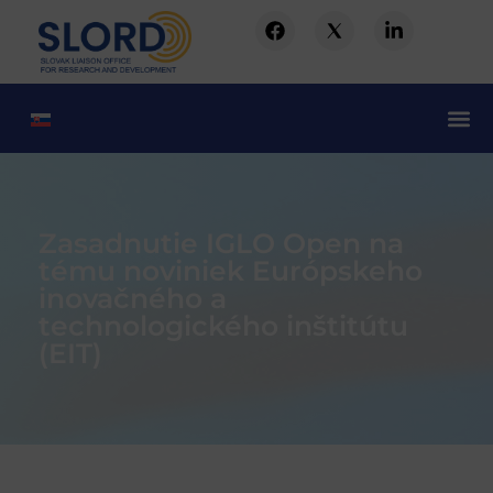
Zasadnutie IGLO Open na
tému noviniek Európskeho
inovačného a
technologického inštitútu
(EIT)