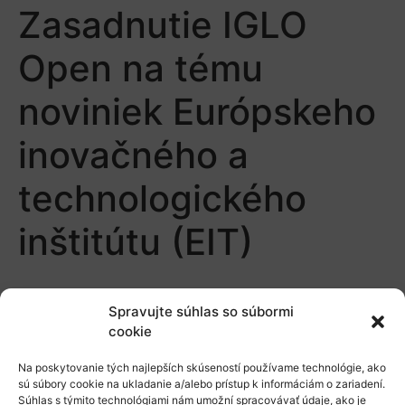
Zasadnutie IGLO
Open na tému
noviniek Európskeho
inovačného a
technologického
inštitútu (EIT)
Spravujte súhlas so súbormi
cookie
Na poskytovanie tých najlepších skúseností používame technológie, ako
sú súbory cookie na ukladanie a/alebo prístup k informáciám o zariadení.
O nás
Súhlas s týmito technológiami nám umožní spracovávať údaje, ako je