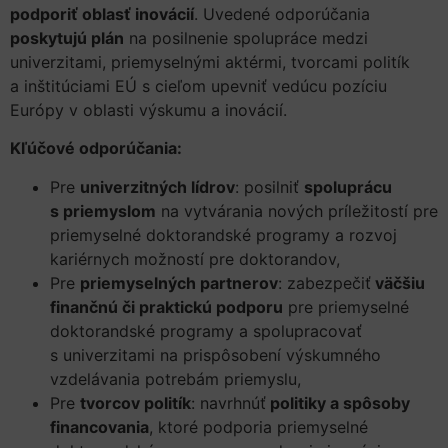
podporiť oblasť inovácií
. Uvedené odporúčania
poskytujú plán
na posilnenie spolupráce medzi
univerzitami, priemyselnými aktérmi, tvorcami politík
a inštitúciami EÚ s cieľom upevniť vedúcu pozíciu
Európy v oblasti výskumu a inovácií.
Kľúčové odporúčania:
Pre
univerzitných lídrov
: posilniť
spoluprácu
s priemyslom
na vytvárania nových príležitostí pre
priemyselné doktorandské programy a rozvoj
kariérnych možností pre doktorandov,
Pre
priemyselných partnerov
: zabezpečiť
väčšiu
finančnú či praktickú podporu
pre priemyselné
doktorandské programy a spolupracovať
s univerzitami na prispôsobení výskumného
vzdelávania potrebám priemyslu,
Pre
tvorcov politík
: navrhnúť
politiky a spôsoby
financovania
, ktoré podporia priemyselné