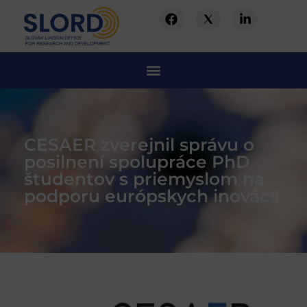
CESAER zverejnil správu o
posilnení spolupráce PhD
študentov s priemyslom na
podporu európskych inovácií