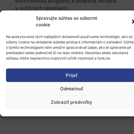
doktorandské programy a podporia inovácie
v rozličných oblastiach,
Pre
inštitúcie EÚ
:
rozšíriť financovanie iniciatív
Spravujte súhlas so súbormi
priemyselných doktorandských programov
cookie
prostredníctvom programov
Horizontu Európa
a
Akcií Marie Skłodowska-Curie
a zároveň
Na poskytovanie tých najlepších skúseností používame technológie, ako sú
súbory cookie na ukladanie a/alebo prístup k informáciám o zariadení. Súhla
zefektívniť reguláciu pre jednoduchšiu spoluprácu
s týmito technológiami nám umožní spracovávať údaje, ako je správanie pri
medzi akademickou obcou a priemyslom.
prehliadaní alebo jedinečné ID na tejto stránke. Nesúhlas alebo odvolanie
súhlasu môže nepriaznivo ovplyvniť určité vlastnosti a funkcie.
Kompletné znenie správy
(ANG)
Prijať
Viac informácií
Odmietnuť
Zverejnené 08.11.2024, slord
Zobraziť predvoľby