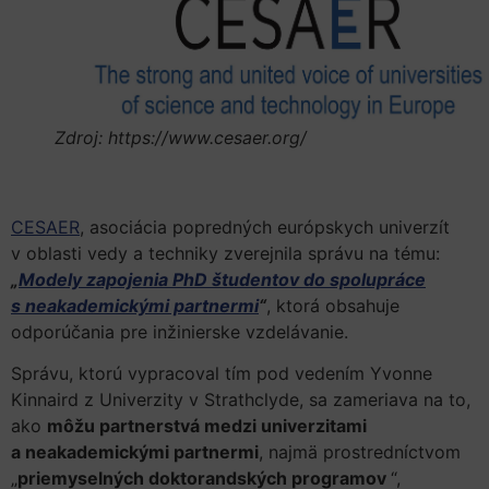
Zdroj: https://www.cesaer.org/
CESAER
, asociácia popredných európskych univerzít
v oblasti vedy a techniky zverejnila správu na tému:
„
Modely zapojenia PhD študentov do spolupráce
s neakademickými partnermi
“
, ktorá obsahuje
odporúčania pre inžinierske vzdelávanie.
Správu, ktorú vypracoval tím pod vedením Yvonne
Kinnaird z Univerzity v Strathclyde, sa zameriava na to,
ako
môžu partnerstvá medzi univerzitami
a neakademickými partnermi
, najmä prostredníctvom
„
priemyselných doktorandských programov
“,