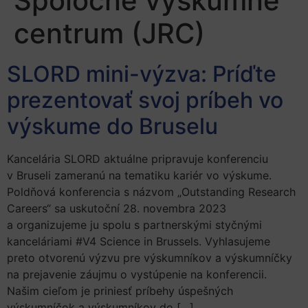
Spoločné výskumné
centrum (JRC)
SLORD mini-výzva: Príďte
prezentovať svoj príbeh vo
výskume do Bruselu
Kancelária SLORD aktuálne pripravuje konferenciu
v Bruseli zameranú na tematiku kariér vo výskume.
Poldňová konferencia s názvom „Outstanding Research
Careers“ sa uskutoční 28. novembra 2023
a organizujeme ju spolu s partnerskými styčnými
kanceláriami #V4 Science in Brussels. Vyhlasujeme
preto otvorenú výzvu pre výskumníkov a výskumníčky
na prejavenie záujmu o vystúpenie na konferencii.
Našim cieľom je priniesť príbehy úspešných
výskumníčok a výskumníkov do […]