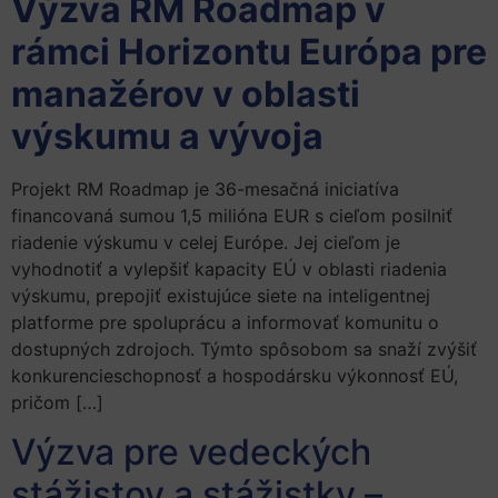
Výzva RM Roadmap v
rámci Horizontu Európa pre
manažérov v oblasti
výskumu a vývoja
Projekt RM Roadmap je 36-mesačná iniciatíva
financovaná sumou 1,5 milióna EUR s cieľom posilniť
riadenie výskumu v celej Európe. Jej cieľom je
vyhodnotiť a vylepšiť kapacity EÚ v oblasti riadenia
výskumu, prepojiť existujúce siete na inteligentnej
platforme pre spoluprácu a informovať komunitu o
dostupných zdrojoch. Týmto spôsobom sa snaží zvýšiť
konkurencieschopnosť a hospodársku výkonnosť EÚ,
pričom […]
Výzva pre vedeckých
stážistov a stážistky –