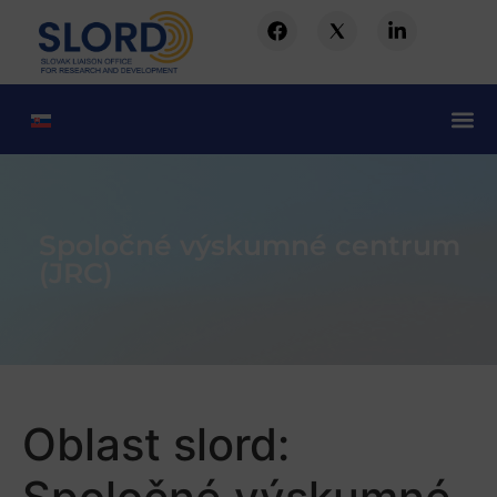
Spoločné výskumné centrum
(JRC)
Oblast slord: